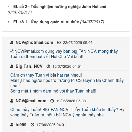
EL số 2 - Trắc nghiệm hướng nghiệp John Holland
(04/07/2017)
(04/07/2017)
EL số 1 - Ứng dụng quản trị tri thức
NCV@hotmail.com
22/07/2026 05:05
@NCV@mail.com đúng vậy bạn big FAN NCV, mong thầy
Tuấn ra thêm bài viết Nói Cho Vui bổ ít!
Big Fan: NCV
15/07/2026 04:51
Cảm ơn thầy Tuấn vì bài hát rất nhiều!
Mãi tự hào người học trò trường PTCS Huỳnh Bá Chánh thầy
nha!!
Sống mãi 1 niềm đam mê với thầy Tuấn nhá!!!
NCV@mail.com
19/06/2026 05:38
Chào thầy Tuấn! BIG FAN NCV! Thầy Tuấn khỏe ko thầy? Hy
vọng thầy Tuấn ra thêm bài NCV ý nghĩa thầy nha.
hi999
17/06/2026 04:31