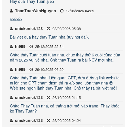
Hay quá Thầy Tuấn ạ 👍
ToanToanVanNguyen
17/06/2026 04:29
👍👍👍
cnickcnick123
03/02/2026 05:38
Bài viết quá hay thầy Tuấn nha (tuy hơi dài).
hi999
25/12/2025 22:34
Chào thầy Tuấn cuối tuần nha, chúc thầy thứ 6 cuối cùng của
năm 2025 vui vẻ nha. Chờ thầy Tuấn ra bài NCV mới nha.
hi999
29/10/2025 06:29
Chào thầy Tuấn nha! Liên quan GPT, đưa đường link website
ni lên cho GPT chấm điểm thì ra 4/5 sao luôn thầy nha 😍.
Web site ngon lành thầy Tuấn nha. Chờ thầy ra bài viết mới!
cnickcnick123
26/10/2025 21:15
Chào Thầy Tuấn nhá, cả tháng trời mới vào trang, Thầy khỏe
ko Thầy Tuấn?
cnickcnick123
25/09/2025 04:24