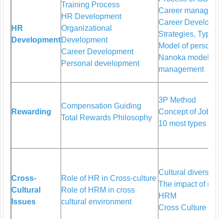
Training Process
Career manageme
​​​​HR Development
Career Developm
HR
Organizational
Strategies, Types
Development
Development
Model of persona
Career Development
Nanoka model of
Personal development
management
3P Method
Compensation Guiding
Rewarding
Concept of Job E
Total Rewards Philosophy
10 most types of 
Cultural diversity
Cross-
Role of HR in Cross-culture
The impact of nat
Cultural
Role of HRM in cross
HRM
Issues
cultural environment
Cross Culture