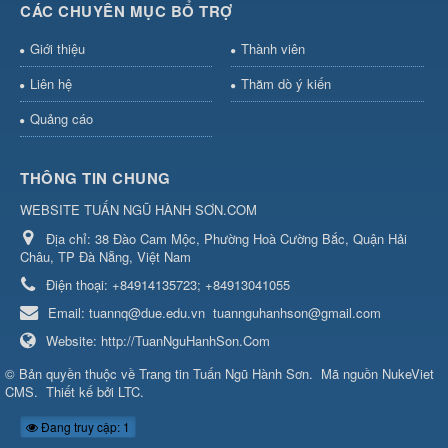
CÁC CHUYÊN MỤC BỔ TRỢ
Giới thiệu
Thành viên
Liên hệ
Thăm dò ý kiến
Quảng cáo
THÔNG TIN CHUNG
WEBSITE TUẤN NGŨ HÀNH SƠN.COM
Địa chỉ:
38 Đào Cam Mộc, Phường Hoà Cường Bắc, Quận Hải
Châu, TP Đà Nẵng, Việt Nam
Điện thoại:
+84914135723; +84913041055
Email:
tuannq@due.edu.vn
tuannguhanhson@gmail.com
Website:
http://TuanNguHanhSon.Com
© Bản quyền thuộc về
Trang tin Tuấn Ngũ Hành Sơn
.
Mã nguồn
NukeViet
CMS
.
Thiết kế bởi
LTC
.
Đang truy cập: 1