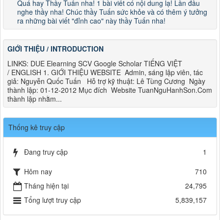
Quá hay Thầy Tuấn nha! 1 bài viết có nội dung lạ! Lần đầu
nghe thầy nha! Chúc thầy Tuấn sức khỏe và có thêm ý tưởng
ra những bài viết "đỉnh cao" này thầy Tuấn nha!
GIỚI THIỆU / INTRODUCTION
LINKS: DUE Elearning SCV Google Scholar TIẾNG VIỆT
/ ENGLISH 1. GIỚI THIỆU WEBSITE Admin, sáng lập viên, tác
giả: Nguyễn Quốc Tuấn Hỗ trợ kỹ thuật: Lê Tùng Cương Ngày
thành lập: 01-12-2012 Mục đích Website TuanNguHanhSon.Com
thành lập nhằm...
Thống kê truy cập
Đang truy cập
1
Hôm nay
710
Tháng hiện tại
24,795
Tổng lượt truy cập
5,839,157