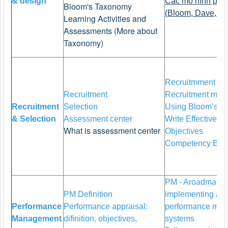
& design
Các mô hình phâ
Bloom's Taxonomy
(Bloom, Dave, Ka
Learning Activities and
Assessments (More about
Taxonomy)
Recruitmment pr
Recruitment
Recruitment met
Recruitment
Selection
Using Bloom’s T
& Selection
Assessment center
Write Effective L
What is assessment center
Objectives
Competency Bas
PM - Aroadmap fo
PM Definition
implementing and
Performance
Performance appraisal:
performance ma
Management
difinition, objectives,
systems