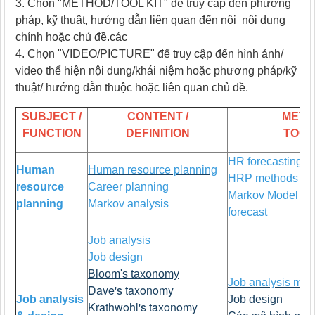
3. Chọn "METHOD/TOOL KIT" để truy cập đến phương
pháp, kỹ thuật, hướng dẫn liên quan đến nội nội dung
chính hoặc chủ đề.các
4. Chọn "VIDEO/PICTURE" để truy cập đến hình ảnh/
video thể hiện nội dung/khái niệm hoặc phương pháp/kỹ
thuật/ hướng dẫn thuộc hoặc liên quan chủ đề.
SUBJECT /
CONTENT /
METH
FUNCTION
DEFINITION
TOOL
HR forecasting
Human
Human resource planning
HRP methods
resource
Career planning
Markov Model for
planning
Markov analysis
forecast
Job analysis
Job design
Bloom's taxonomy
Job analysis met
Dave's taxonomy
Job analysis
Job design
Krathwohl's taxonomy