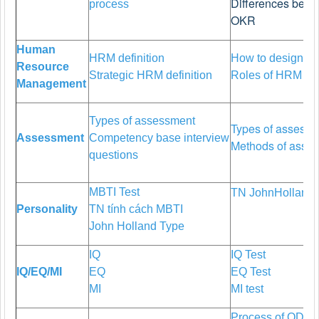
Differences betw
process
OKR
Human
HRM definition
How to design HR
Resource
Strategic HRM definition
Roles of HRM
Management
Types of assessment
Types of assess
Assessment
Competency base interview
Methods of asse
questions
MBTI Test
TN JohnHolland
Personality
TN tính cách MBTI
John Holland Type
IQ
IQ Test
IQ/EQ/MI
EQ
EQ Test
MI
MI test
Process of OD