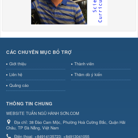
CÁC CHUYÊN MỤC BỔ TRỢ
Giới thiệu
Thành viên
Liên hệ
Thăm dò ý kiến
Quảng cáo
THÔNG TIN CHUNG
WEBSITE TUẤN NGŨ HÀNH SƠN.COM
Địa chỉ:
38 Đào Cam Mộc, Phường Hoà Cường Bắc, Quận Hải
Châu, TP Đà Nẵng, Việt Nam
Điện thoại:
+84914135723; +84913041055