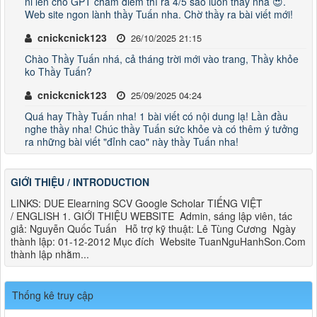
ni lên cho GPT chấm điểm thì ra 4/5 sao luôn thầy nha 😍.
Web site ngon lành thầy Tuấn nha. Chờ thầy ra bài viết mới!
cnickcnick123
26/10/2025 21:15
Chào Thầy Tuấn nhá, cả tháng trời mới vào trang, Thầy khỏe
ko Thầy Tuấn?
cnickcnick123
25/09/2025 04:24
Quá hay Thầy Tuấn nha! 1 bài viết có nội dung lạ! Lần đầu
nghe thầy nha! Chúc thầy Tuấn sức khỏe và có thêm ý tưởng
ra những bài viết "đỉnh cao" này thầy Tuấn nha!
GIỚI THIỆU / INTRODUCTION
LINKS: DUE Elearning SCV Google Scholar TIẾNG VIỆT
/ ENGLISH 1. GIỚI THIỆU WEBSITE Admin, sáng lập viên, tác
giả: Nguyễn Quốc Tuấn Hỗ trợ kỹ thuật: Lê Tùng Cương Ngày
thành lập: 01-12-2012 Mục đích Website TuanNguHanhSon.Com
thành lập nhằm...
Thống kê truy cập