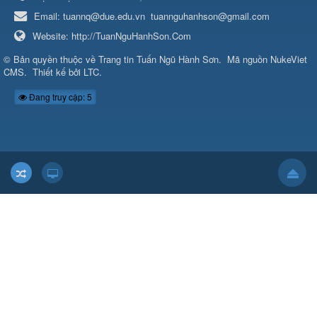
Email:
tuannq@due.edu.vn
tuannguhanhson@gmail.com
Website:
http://TuanNguHanhSon.Com
© Bản quyền thuộc về
Trang tin Tuấn Ngũ Hành Sơn
.
Mã nguồn
NukeViet
CMS
.
Thiết kế bởi
LTC
.
Đang truy cập: 5