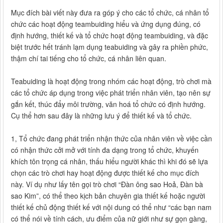
Mục đích bài viết này đưa ra góp ý cho các tổ chức, cá nhân tổ
chức các hoạt động teambuiding hiểu và ứng dụng đúng, có
định hướng, thiết kế và tổ chức hoạt động teambuiding, và đặc
biệt trước hết tránh lạm dụng teabuiding và gây ra phiền phức,
thậm chí tai tiếng cho tổ chức, cá nhân liên quan.
Teabuiding là hoạt động trong nhóm các hoạt động, trò chơi mà
các tổ chức áp dụng trong việc phát triển nhân viên, tạo nên sự
gắn kết, thúc đẩy môi trường, văn hoá tổ chức có định hướng.
Cụ thể hơn sau đây là những lưu ý để thiết kế và tổ chức.
1, Tổ chức đang phát triển nhận thức của nhân viên về việc cần
có nhận thức cởi mở với tính đa dạng trong tổ chức, khuyến
khích tôn trọng cá nhân, thấu hiểu người khác thì khi đó sẽ lựa
chọn các trò chơi hay hoạt động được thiết kế cho mục đích
này. Ví dụ như lấy tên gọi trò chơi “Đàn ông sao Hoả, Đàn bà
sao Kim”, có thể theo kịch bản chuyên gia thiết kế hoặc người
thiết kế chủ động thiết kế với nội dung có thể như “các bạn nam
có thể nói về tính cách, ưu điểm của nữ giới như sự gọn gàng,