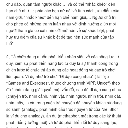
chu đáo, quan tâm người khác,… và có thể “nhắc khéo” đến
hạn chế như…; phía các bạn nữ nói về tính cách, ưu điểm của
nam giới, “nhắc khéo” đến hạn chế nam giới,… Người chủ trì
cho phép có những tranh luận nhau với định hướng giúp mọi
người tham gia có cái nhìn cởi mở hơn về sự khác biệt, phát
huy ưu điểm của sự khác biệt để tạo nên sức mạnh của tập
thể”.
2, Tổ chức đang muốn phát triển nhân viên về các năng lực tư
duy, xem sự phát triển năng lực tư duy là sự thành công trong
chiến lược tổ chức thì áp dụng các hoạt động và các trò chơi
liên quan. Ví dụ như trò chơi “Đi dạo cùng nhau” (Tài liệu
“Games and Exercises”, thuộc chương trình VIPP, Uniceff) theo
đó “nhóm đang giải quyết một vấn đề, sau đó đi dạo cùng nhau
(chuyện trò, nhìn cảnh, nhìn vật, nhìn người, nhìn trời, nhìn đất,
nhìn mây,...) và trong cuộc trò chuyện đó khuyến khích sử dụng
so sánh (analogy, phát minh cấu trúc nguyên tử của Niel Bhor
là ví dụ cho analogy), ẩn dụ (methaphor, một trong các kỹ thuật
phát triển ý tưởng mới) và từ đó phát triển lối tư duy sáng tạo;