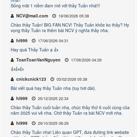
Sống mãi 1 niềm đam mê với thầy Tuấn nhá!!!
NCV@mail.com
19/06/2026 05:38
Chào thầy Tuấn! BIG FAN NCV! Thầy Tuấn khỏe ko thầy? Hy
vọng thầy Tuấn ra thêm bài NCV ý nghĩa thầy nha.
hi999
17/06/2026 04:31
Hay quá Thầy Tuấn ạ 👍
ToanToanVanNguyen
17/06/2026 04:29
👍👍👍
cnickcnick123
03/02/2026 05:38
Bài viết quá hay thầy Tuấn nha (tuy hơi dài).
hi999
25/12/2025 22:34
Chào thầy Tuấn cuối tuần nha, chúc thầy thứ 6 cuối cùng của
năm 2025 vui vẻ nha. Chờ thầy Tuấn ra bài NCV mới nha.
hi999
29/10/2025 06:29
Chào thầy Tuấn nha! Liên quan GPT, đưa đường link website