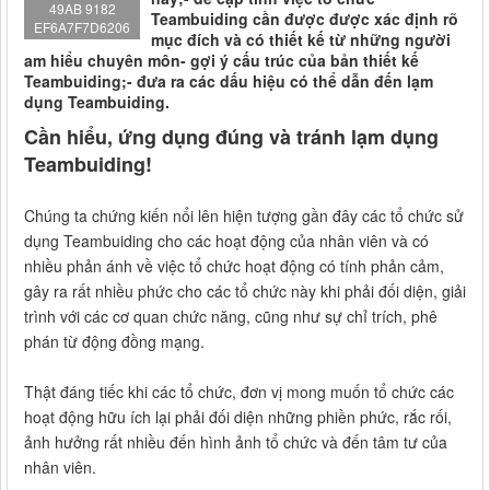
49AB 9182
Teambuiding cần được được xác định rõ
EF6A7F7D6206
mục đích và có thiết kế từ những người
am hiểu chuyên môn- gợi ý cấu trúc của bản thiết kế
Teambuiding;- đưa ra các dấu hiệu có thể dẫn đến lạm
dụng Teambuiding.
Cần hiểu, ứng dụng đúng và tránh lạm dụng
Teambuiding!
Chúng ta chứng kiến nổi lên hiện tượng gần đây các tổ chức sử
dụng Teambuiding cho các hoạt động của nhân viên và có
nhiều phản ánh về việc tổ chức hoạt động có tính phản cảm,
gây ra rất nhiều phức cho các tổ chức này khi phải đối diện, giải
trình với các cơ quan chức năng, cũng như sự chỉ trích, phê
phán từ động đồng mạng.
Thật đáng tiếc khi các tổ chức, đơn vị mong muốn tổ chức các
hoạt động hữu ích lại phải đối diện những phiền phức, rắc rối,
ảnh hưởng rất nhiều đến hình ảnh tổ chức và đến tâm tư của
nhân viên.