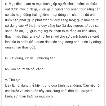
ii- Mục đích: Làm rõ mục đích giúp người chơi, nhóm, tổ chức
đạt được mục đích gì, ví dụ giúp người chơi nhận thức rằng cần
có các hoạt động trải nghiệm, hoạt động phi cấu trúc để phát
triển não phải (giúp phát triển tư duy sáng tạo); giúp mọi người
sử dụng các kỹ thuật tư duy sáng tạo (tư duy ngược, tư duy so
sánh, ẩn dụ,…); giúp mọi người nhận thức rằng sự khó khăn,
thách thức thật ra là cơ hội tuyệt vời cho sự cạnh tranh và vượt
lên của tổ chức (liên quan đến các hoạt động phát triển kỹ năng
quản trị sự thay đổi).
iii- Vật dụng, vật liệu, phương tiện
iv- Con người và bối cảnh.
v- Thủ tục
Đây là nội dung thể hiện trong quá trình hoạt động. Cần nêu rõ
các bước và các bước này cuối cùng phải dẫn đến được lời
bình, sự nhận thức và mục đích.