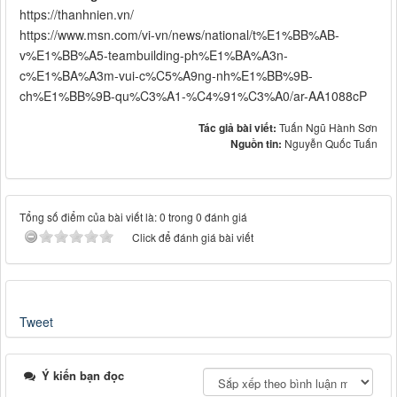
https://thanhnien.vn/
https://www.msn.com/vi-vn/news/national/t%E1%BB%AB-
v%E1%BB%A5-teambuilding-ph%E1%BA%A3n-
c%E1%BA%A3m-vui-c%C5%A9ng-nh%E1%BB%9B-
ch%E1%BB%9B-qu%C3%A1-%C4%91%C3%A0/ar-AA1088cP
Tác giả bài viết:
Tuấn Ngũ Hành Sơn
Nguồn tin:
Nguyễn Quốc Tuấn
Tổng số điểm của bài viết là: 0 trong 0 đánh giá
Click để đánh giá bài viết
Tweet
Ý kiến bạn đọc