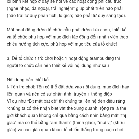
lời bình kết hợp ở đây sẽ nói về các hoạt động phi cấu trúc
(nghe nhạc, dã ngoại, trải nghiệm” giúp phát triển não phải
(não trái tư duy phân tích, lô gích; não phải tư duy sáng tạo).
Một hoạt động được tổ chức cần phải được lựa chọn, thiết kế
và tổ chức phụ hợp với mục đích tác động đến nhân viên theo
chiều hướng tích cực, phù hợp với mục tiêu của tổ chức!
3, Để tổ chức 1 trò chơi hoặc 1 hoạt động teambuiding thì
người tổ chức cần nên thiết kế với nội dung như sau
Nội dung bản thiết kế
i- Tên trò chơi: Tên có thể đặt dưa vào nội dung, mục đích hay
liên quan và nên có sự phản ánh, truyền 1 thông điệp
Ví dụ như “Bịt mắt bắt dê” thì chúng ta liên hệ đến điều rằng
“chúng ta có thể nhận biết vật thể xung quanh, rộng ra là thế
giới khách quan không chỉ qua bằng cách nhìn bằng mắt “thị
giác” mà có thể bằng “âm thanh” (thính giác), “mùi vị” (khứu
giác) và các giác quan khác để chiến thắng trong cuộc chơi.