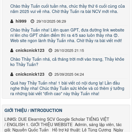
Chào thầy Tuấn cuối tuần nha, chúc thầy thứ 6 cuối cùng của
năm 2025 vui vẻ nha. Chờ thầy Tuấn ra bài NCV mới nha.
hi999
29/10/2025 06:29
Chào thầy Tuấn nha! Liên quan GPT, đưa đường link website
ni lên cho GPT chấm điểm thì ra 4/5 sao luôn thầy nha 😍.
Web site ngon lành thầy Tuấn nha. Chờ thầy ra bài viết mới!
cnickcnick123
26/10/2025 21:15
Chào Thầy Tuấn nhá, cả tháng trời mới vào trang, Thầy khỏe
ko Thầy Tuấn?
cnickcnick123
25/09/2025 04:24
Quá hay Thầy Tuấn nha! 1 bài viết có nội dung lạ! Lần đầu
nghe thầy nha! Chúc thầy Tuấn sức khỏe và có thêm ý tưởng
ra những bài viết "đỉnh cao" này thầy Tuấn nha!
GIỚI THIỆU / INTRODUCTION
LINKS: DUE Elearning SCV Google Scholar TIẾNG VIỆT
/ ENGLISH 1. GIỚI THIỆU WEBSITE Admin, sáng lập viên, tác
giả: Nguyễn Quốc Tuấn Hỗ trợ kỹ thuật: Lê Tùng Cương Ngày