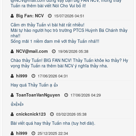
@NCV@mail.com đúng vậy bạn big FAN NCV, mong thầy
Tuấn ra thêm bài viết Nói Cho Vui bổ ít!
Big Fan: NCV
15/07/2026 04:51
Cảm ơn thầy Tuấn vì bài hát rất nhiều!
Mãi tự hào người học trò trường PTCS Huỳnh Bá Chánh thầy
nha!!
Sống mãi 1 niềm đam mê với thầy Tuấn nhá!!!
NCV@mail.com
19/06/2026 05:38
Chào thầy Tuấn! BIG FAN NCV! Thầy Tuấn khỏe ko thầy? Hy
vọng thầy Tuấn ra thêm bài NCV ý nghĩa thầy nha.
hi999
17/06/2026 04:31
Hay quá Thầy Tuấn ạ 👍
ToanToanVanNguyen
17/06/2026 04:29
👍👍👍
cnickcnick123
03/02/2026 05:38
Bài viết quá hay thầy Tuấn nha (tuy hơi dài).
hi999
25/12/2025 22:34